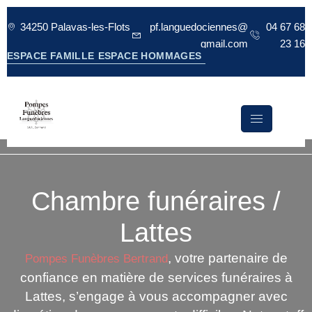
contenu
principal
34250 Palavas-les-Flots
pf.languedociennes@
04 67 68
gmail.com
23 16
ESPACE FAMILLE
ESPACE HOMMAGES
Chambre funéraires /
Lattes
, votre partenaire de
Pompes Funèbres Bertrand
confiance en matière de services funéraires à
Lattes, s’engage à vous accompagner avec